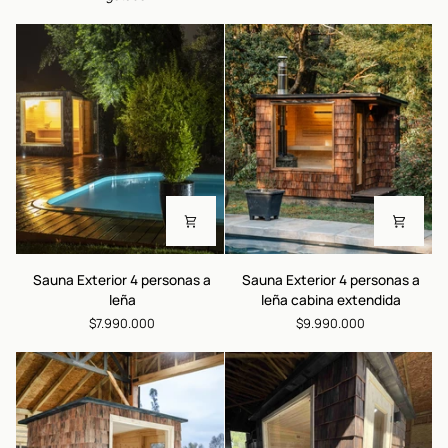
personas
Sauna
Sauna
Sauna Exterior 4 personas a
Sauna Exterior 4 personas a
Exterior
Exterior
leña
leña cabina extendida
4
4
$7.990.000
$9.990.000
personas
personas
a
a
leña
leña
cabina
extendida