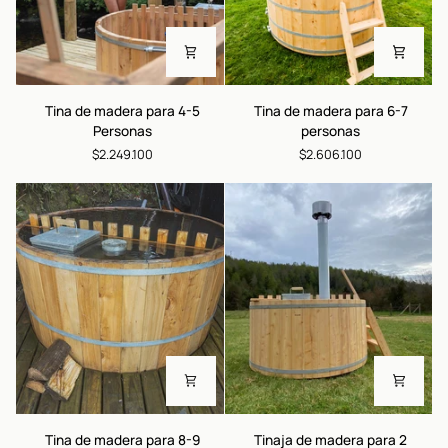
Tina
Tina
Tina de madera para 4-5
Tina de madera para 6-7
de
de
Personas
personas
madera
madera
$2.249.100
$2.606.100
para
para
4-
6-
5
7
Personas
personas
Tina
Tinaja
Tina de madera para 8-9
Tinaja de madera para 2