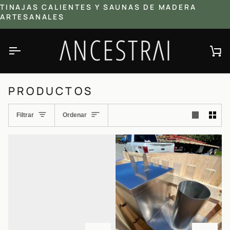
Ir
TINAJAS CALIENTES Y SAUNAS DE MADERA
directamente
ARTESANALES
al
contenido
Ca
PRODUCTOS
ORDENAR
Filtrar
Ordenar