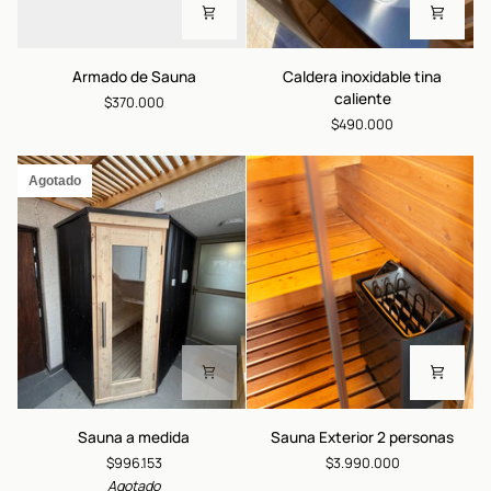
Armado
Caldera
Armado de Sauna
Caldera inoxidable tina
de
inoxidable
caliente
$370.000
Sauna
tina
$490.000
caliente
Agotado
Sauna
Sauna
Sauna a medida
Sauna Exterior 2 personas
a
Exterior
$996.153
$3.990.000
medida
2
Agotado