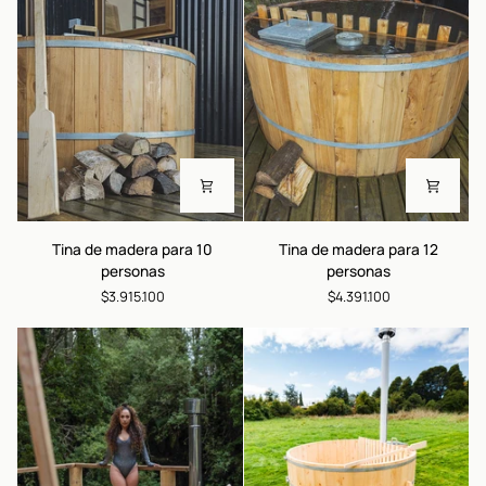
Tina
Tina
Tina de madera para 10
Tina de madera para 12
de
de
personas
personas
madera
madera
$3.915.100
$4.391.100
para
para
10
12
personas
personas